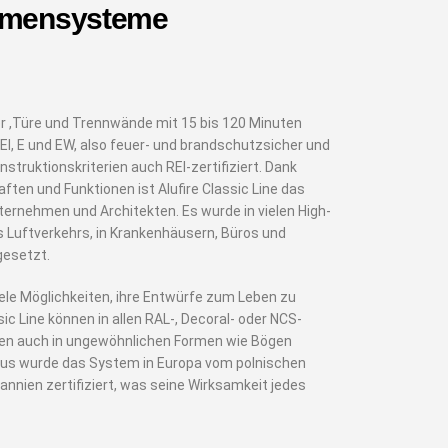
hmensysteme
ter ,Türe und Trennwände mit 15 bis 120 Minuten
s EI, E und EW, also feuer- und brandschutzsicher und
truktionskriterien auch REI-zertifiziert. Dank
ten und Funktionen ist Alufire Classic Line das
ternehmen und Architekten. Es wurde in vielen High-
 Luftverkehrs, in Krankenhäusern, Büros und
gesetzt.
iele Möglichkeiten, ihre Entwürfe zum Leben zu
ic Line können in allen RAL-, Decoral- oder NCS-
nen auch in ungewöhnlichen Formen wie Bögen
naus wurde das System in Europa vom polnischen
annien zertifiziert, was seine Wirksamkeit jedes